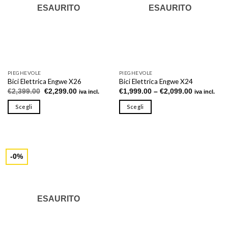
ESAURITO
ESAURITO
PIEGHEVOLE
PIEGHEVOLE
Bici Elettrica Engwe X26
Bici Elettrica Engwe X24
Il
Il
€
2,399.00
€
2,299.00
€
1,999.00
–
€
2,099.00
iva incl.
iva incl.
prezzo
prezzo
originale
attuale
Scegli
Scegli
era:
è:
€2,399.00.
€2,299.00.
Questo
Questo
prodotto
prodotto
ha
ha
più
più
-0%
varianti.
varianti.
Le
Le
opzioni
opzioni
possono
possono
ESAURITO
essere
essere
scelte
scelte
nella
nella