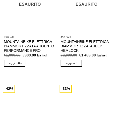
ESAURITO
ESAURITO
450 WH
450 WH
MOUNTAINBIKE ELETTRICA
MOUNTAINBIKE ELETTRICA
BIAMMORTIZZATA ARGENTO
BIAMMORTIZZATA JEEP
PERFORMANCE PRO
HEMLOCK
Il
Il
Il
Il
€
1,999.00
€
999.00
€
2,699.00
€
1,499.00
iva incl.
iva incl.
prezzo
prezzo
prezzo
prezzo
originale
attuale
originale
attuale
Leggi tutto
Leggi tutto
era:
è:
era:
è:
€1,999.00.
€999.00.
€2,699.00.
€1,499.00.
-42%
-33%