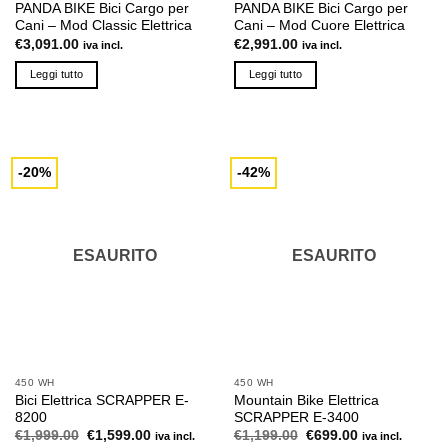
PANDA BIKE Bici Cargo per
PANDA BIKE Bici Cargo per
Cani – Mod Classic Elettrica
Cani – Mod Cuore Elettrica
€
3,091.00
€
2,991.00
iva incl.
iva incl.
Leggi tutto
Leggi tutto
-20%
-42%
ESAURITO
ESAURITO
450 WH
450 WH
Bici Elettrica SCRAPPER E-
Mountain Bike Elettrica
8200
SCRAPPER E-3400
Il
Il
Il
Il
€
1,999.00
€
1,599.00
€
1,199.00
€
699.00
iva incl.
iva incl.
prezzo
prezzo
prezzo
prezzo