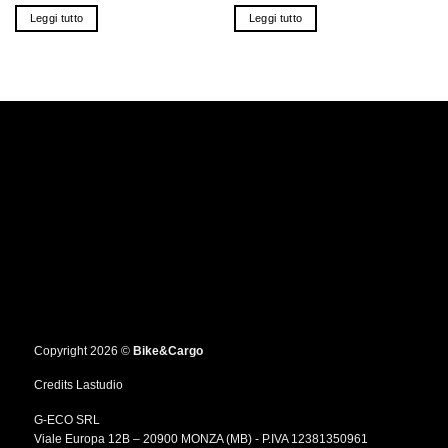
originale
attuale
originale
attuale
Leggi tutto
Leggi tutto
era:
è:
era:
è:
€1,999.00.
€1,599.00.
€1,199.00.
€699.00.
Copyright 2026 ©
Bike&Cargo
Credits
Lastudio
G-ECO SRL
Viale Europa 12B – 20900 MONZA (MB) - P.IVA 12381350961