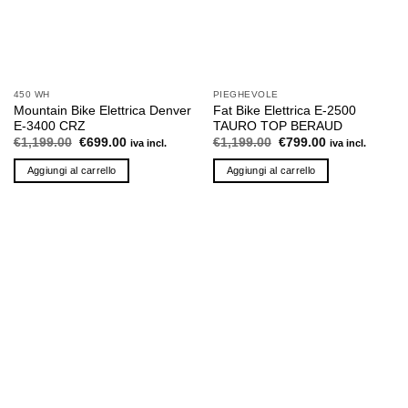
450 WH
PIEGHEVOLE
Mountain Bike Elettrica Denver
Fat Bike Elettrica E-2500
E-3400 CRZ
TAURO TOP BERAUD
Il
Il
Il
Il
€
1,199.00
€
699.00
€
1,199.00
€
799.00
iva incl.
iva incl.
prezzo
prezzo
prezzo
prezzo
originale
attuale
originale
attuale
Aggiungi al carrello
Aggiungi al carrello
era:
è:
era:
è:
€1,199.00.
€699.00.
€1,199.00.
€799.00.