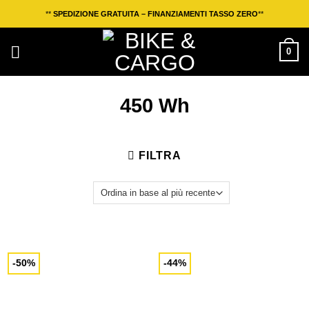
Salta
**
SPEDIZIONE GRATUITA – FINANZIAMENTI TASSO ZERO
**
ai
contenuti
0
450 Wh
FILTRA
-50%
-44%