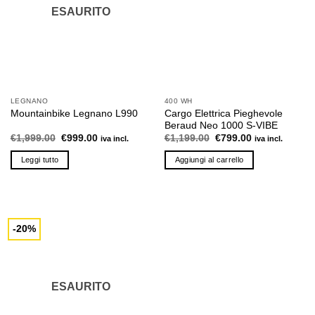
ESAURITO
LEGNANO
400 WH
Cargo Elettrica Pieghevole
Mountainbike Legnano L990
Beraud Neo 1000 S-VIBE
Il
Il
Il
Il
€
1,999.00
€
999.00
€
1,199.00
€
799.00
iva incl.
iva incl.
prezzo
prezzo
prezzo
prezzo
originale
attuale
originale
attuale
Leggi tutto
Aggiungi al carrello
era:
è:
era:
è:
€1,999.00.
€999.00.
€1,199.00.
€799.00.
-20%
ESAURITO