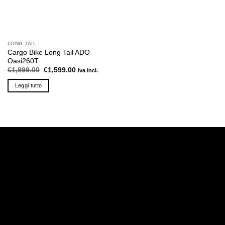
LONG TAIL
Cargo Bike Long Tail ADO
Oasi260T
Il
Il
€
1,999.00
€
1,599.00
iva incl.
prezzo
prezzo
originale
attuale
Leggi tutto
era:
è:
€1,999.00.
€1,599.00.