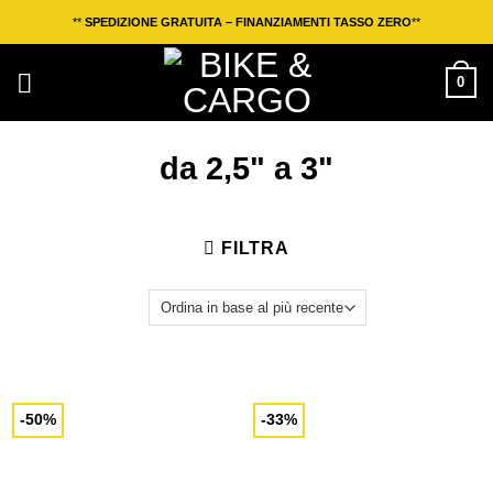
Salta
**
SPEDIZIONE GRATUITA – FINANZIAMENTI TASSO ZERO
**
ai
contenuti
0
da 2,5" a 3"
FILTRA
-50%
-33%