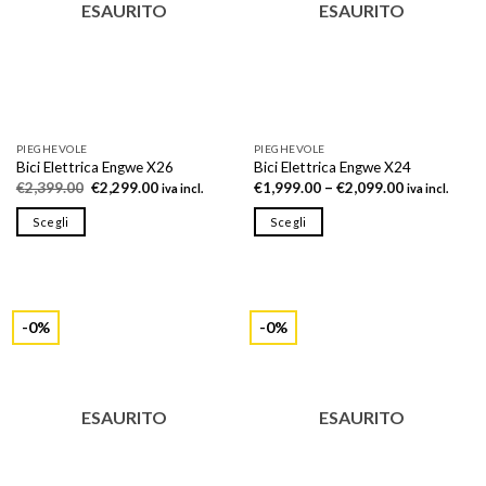
ESAURITO
ESAURITO
essere
scelte
nella
pagina
del
prodotto
PIEGHEVOLE
PIEGHEVOLE
Bici Elettrica Engwe X26
Bici Elettrica Engwe X24
Il
Il
€
2,399.00
€
2,299.00
€
1,999.00
–
€
2,099.00
iva incl.
iva incl.
prezzo
prezzo
originale
attuale
Scegli
Scegli
era:
è:
€2,399.00.
€2,299.00.
Questo
Questo
prodotto
prodotto
ha
ha
più
più
-0%
-0%
varianti.
varianti.
Le
Le
opzioni
opzioni
possono
possono
ESAURITO
ESAURITO
essere
essere
scelte
scelte
nella
nella