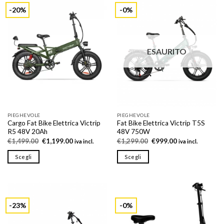
più
più
-20%
-0%
varianti.
varianti.
Le
Le
opzioni
opzioni
possono
possono
ESAURITO
essere
essere
scelte
scelte
nella
nella
pagina
pagina
del
del
prodotto
prodotto
PIEGHEVOLE
PIEGHEVOLE
Cargo Fat Bike Elettrica Victrip
Fat Bike Elettrica Victrip T5S
R5 48V 20Ah
48V 750W
Il
Il
Il
Il
€
1,499.00
€
1,199.00
€
1,299.00
€
999.00
iva incl.
iva incl.
prezzo
prezzo
prezzo
prezzo
originale
attuale
originale
attuale
Scegli
Scegli
era:
è:
era:
è:
€1,499.00.
€1,199.00.
€1,299.00.
€999.00.
Questo
Questo
prodotto
prodotto
ha
ha
più
più
-23%
-0%
varianti.
varianti.
Le
Le