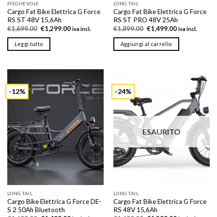
PIEGHEVOLE
LONG TAIL
Cargo Fat Bike Elettrica G Force
Cargo Fat Bike Elettrica G Force
RS ST 48V 15,6Ah
RS ST PRO 48V 25Ah
Il
Il
Il
Il
€
1,699.00
€
1,299.00
€
1,899.00
€
1,499.00
iva incl.
iva incl.
prezzo
prezzo
prezzo
prezzo
originale
attuale
originale
attuale
Leggi tutto
Aggiungi al carrello
era:
è:
era:
è:
€1,699.00.
€1,299.00.
€1,899.00.
€1,499.00.
-12%
-24%
ESAURITO
LONG TAIL
LONG TAIL
Cargo Bike Elettrica G Force DE-
Cargo Fat Bike Elettrica G Force
S 2 50Ah Bluetooth
RS 48V 15,6Ah