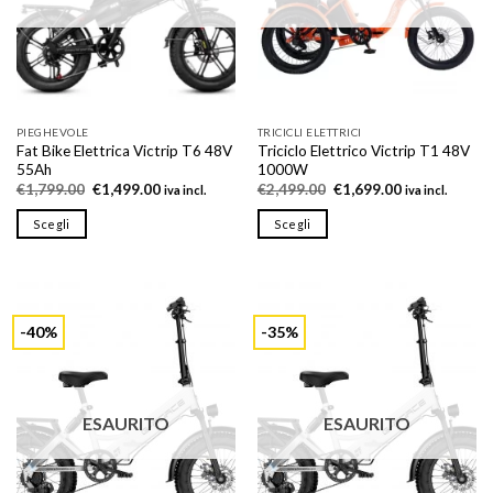
essere
essere
scelte
scelte
nella
nella
pagina
pagina
del
del
prodotto
prodotto
PIEGHEVOLE
TRICICLI ELETTRICI
Fat Bike Elettrica Victrip T6 48V
Triciclo Elettrico Victrip T1 48V
55Ah
1000W
Il
Il
Il
Il
€
1,799.00
€
1,499.00
€
2,499.00
€
1,699.00
iva incl.
iva incl.
prezzo
prezzo
prezzo
prezzo
originale
attuale
originale
attuale
Scegli
Scegli
era:
è:
era:
è:
€1,799.00.
€1,499.00.
€2,499.00.
€1,699.00.
Questo
Questo
prodotto
prodotto
ha
ha
più
più
-40%
-35%
varianti.
varianti.
Le
Le
opzioni
opzioni
possono
possono
ESAURITO
ESAURITO
essere
essere
scelte
scelte
nella
nella