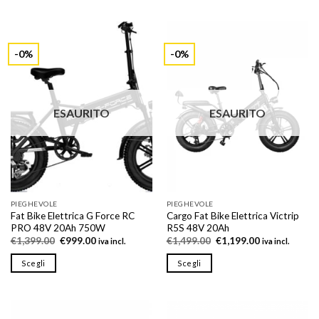
-0%
-0%
ESAURITO
ESAURITO
PIEGHEVOLE
PIEGHEVOLE
Fat Bike Elettrica G Force RC
Cargo Fat Bike Elettrica Victrip
PRO 48V 20Ah 750W
R5S 48V 20Ah
Il
Il
Il
Il
€
1,399.00
€
999.00
€
1,499.00
€
1,199.00
iva incl.
iva incl.
prezzo
prezzo
prezzo
prezzo
originale
attuale
originale
attuale
Scegli
Scegli
era:
è:
era:
è:
€1,399.00.
€999.00.
€1,499.00.
€1,199.00.
Questo
Questo
prodotto
prodotto
ha
ha