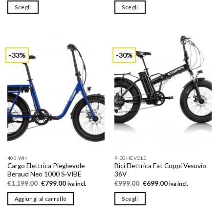
originale
attuale
Scegli
Scegli
era:
è:
€1,199.00.
€799.00.
Questo
Questo
prodotto
prodotto
ha
ha
più
più
-33%
-30%
varianti.
varianti.
Le
Le
opzioni
opzioni
possono
possono
essere
essere
scelte
scelte
nella
nella
pagina
pagina
del
del
prodotto
prodotto
400 WH
PIEGHEVOLE
Cargo Elettrica Pieghevole
Bici Elettrica Fat Coppi Vesuvio
Beraud Neo 1000 S-VIBE
36V
Il
Il
Il
Il
€
1,199.00
€
799.00
€
999.00
€
699.00
iva incl.
iva incl.
prezzo
prezzo
prezzo
prezzo
originale
attuale
originale
attuale
Aggiungi al carrello
Scegli
era:
è:
era:
è:
€1,199.00.
€799.00.
€999.00.
€699.00.
Questo