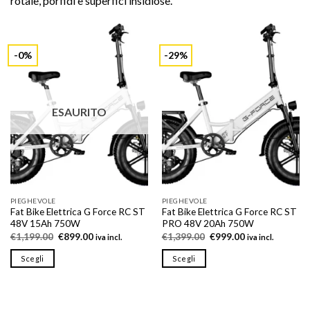
rotaie, porfidi e superfici insidiose.
-0%
-29%
ESAURITO
PIEGHEVOLE
PIEGHEVOLE
Fat Bike Elettrica G Force RC ST
Fat Bike Elettrica G Force RC ST
48V 15Ah 750W
PRO 48V 20Ah 750W
Il
Il
Il
Il
€
1,199.00
€
899.00
€
1,399.00
€
999.00
iva incl.
iva incl.
prezzo
prezzo
prezzo
prezzo
originale
attuale
originale
attuale
Scegli
Scegli
era:
è:
era:
è:
€1,199.00.
€899.00.
€1,399.00.
€999.00.
Questo
Questo
prodotto
prodotto
ha
ha