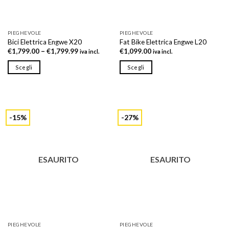
pagina
pagina
del
del
prodotto
prodotto
PIEGHEVOLE
PIEGHEVOLE
Bici Elettrica Engwe X20
Fat Bike Elettrica Engwe L20
€
1,799.00
–
€
1,799.99
€
1,099.00
iva incl.
iva incl.
Scegli
Scegli
Questo
Questo
prodotto
prodotto
ha
ha
più
più
-15%
-27%
varianti.
varianti.
Le
Le
opzioni
opzioni
possono
possono
ESAURITO
ESAURITO
essere
essere
scelte
scelte
nella
nella
pagina
pagina
del
del
prodotto
prodotto
PIEGHEVOLE
PIEGHEVOLE