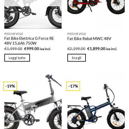
scelte
scelte
nella
nella
pagina
pagina
del
del
prodotto
prodotto
PIEGHEVOLE
PIEGHEVOLE
Fat Bike Elettrica G Force RE
Fat Bike Rebel MWC 48V
48V 15,6Ah 750W
Il
Il
Il
Il
€
1,499.00
€
999.00
€
2,199.00
€
1,899.00
iva incl.
iva incl.
prezzo
prezzo
prezzo
prezzo
originale
attuale
originale
attuale
Leggi tutto
Scegli
era:
è:
era:
è:
€1,499.00.
€999.00.
€2,199.00.
€1,899.00.
Questo
prodotto
ha
più
-19%
-17%
varianti.
Le
opzioni
possono
essere
scelte
nella