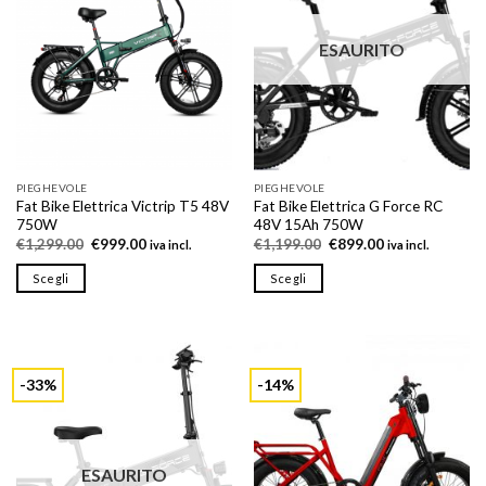
opzioni
opzioni
possono
possono
ESAURITO
essere
essere
scelte
scelte
nella
nella
pagina
pagina
del
del
prodotto
prodotto
PIEGHEVOLE
PIEGHEVOLE
Fat Bike Elettrica Victrip T5 48V
Fat Bike Elettrica G Force RC
750W
48V 15Ah 750W
Il
Il
Il
Il
€
1,299.00
€
999.00
€
1,199.00
€
899.00
iva incl.
iva incl.
prezzo
prezzo
prezzo
prezzo
originale
attuale
originale
attuale
Scegli
Scegli
era:
è:
era:
è:
€1,299.00.
€999.00.
€1,199.00.
€899.00.
Questo
Questo
prodotto
prodotto
ha
ha
più
più
-33%
-14%
varianti.
varianti.
Le
Le
opzioni
opzioni
possono
possono
ESAURITO
essere
essere