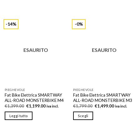
-14%
-0%
ESAURITO
ESAURITO
PIEGHEVOLE
PIEGHEVOLE
Fat Bike Elettrica SMARTWAY
Fat Bike Elettrica SMARTWAY
ALL-ROAD MONSTERBIKE M4
ALL-ROAD MONSTERBIKE M3
Il
Il
Il
Il
€
1,399.00
€
1,199.00
€
1,799.00
€
1,499.00
iva incl.
iva incl.
prezzo
prezzo
prezzo
prezzo
originale
attuale
originale
attuale
Leggi tutto
Scegli
era:
è:
era:
è:
€1,399.00.
€1,199.00.
€1,799.00.
€1,499.00.
Questo
prodotto
ha