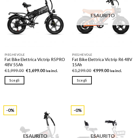
opzioni
opzioni
possono
possono
ESAURITO
essere
essere
scelte
scelte
nella
nella
pagina
pagina
del
del
prodotto
prodotto
PIEGHEVOLE
PIEGHEVOLE
Fat Bike Elettrica Victrip R5PRO
Fat Bike Elettrica Victrip R6 48V
48V 55Ah
15Ah
Il
Il
Il
Il
€
1,999.00
€
1,699.00
€
1,299.00
€
999.00
iva incl.
iva incl.
prezzo
prezzo
prezzo
prezzo
originale
attuale
originale
attuale
Scegli
Scegli
era:
è:
era:
è:
€1,999.00.
€1,699.00.
€1,299.00.
€999.00.
Questo
Questo
prodotto
prodotto
ha
ha
più
più
-0%
-0%
varianti.
varianti.
Le
Le
opzioni
opzioni
possono
possono
ESAURITO
ESAURITO