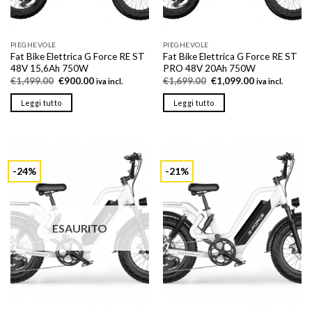
pagina
pagina
del
del
prodotto
prodotto
PIEGHEVOLE
PIEGHEVOLE
Fat Bike Elettrica G Force RE ST
Fat Bike Elettrica G Force RE ST
48V 15,6Ah 750W
PRO 48V 20Ah 750W
Il
Il
Il
Il
€
1,499.00
€
900.00
€
1,699.00
€
1,099.00
iva incl.
iva incl.
prezzo
prezzo
prezzo
prezzo
originale
attuale
originale
attuale
Leggi tutto
Leggi tutto
era:
è:
era:
è:
€1,499.00.
€900.00.
€1,699.00.
€1,099.00.
-24%
-21%
ESAURITO