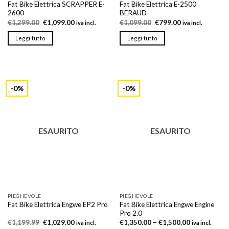
Fat Bike Elettrica SCRAPPER E-
Fat Bike Elettrica E-2500
2600
BERAUD
Il
Il
Il
Il
€
1,299.00
€
1,099.00
€
1,099.00
€
799.00
iva incl.
iva incl.
prezzo
prezzo
prezzo
prezzo
originale
attuale
originale
attuale
Leggi tutto
Leggi tutto
era:
è:
era:
è:
€1,299.00.
€1,099.00.
€1,099.00.
€799.00.
-0%
-0%
ESAURITO
ESAURITO
PIEGHEVOLE
PIEGHEVOLE
Fat Bike Elettrica Engwe Engine
Fat Bike Elettrica Engwe EP2 Pro
Pro 2.0
Il
Il
€
1,199.99
€
1,029.00
€
1,350.00
–
€
1,500.00
iva incl.
iva incl.
prezzo
prezzo