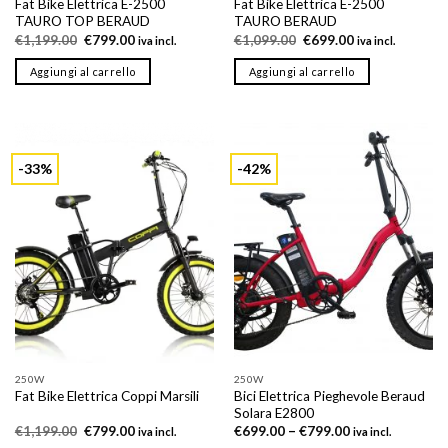
Fat Bike Elettrica E-2500
Fat Bike Elettrica E-2500
TAURO TOP BERAUD
TAURO BERAUD
Il
Il
Il
Il
€
1,199.00
€
799.00
€
1,099.00
€
699.00
iva incl.
iva incl.
prezzo
prezzo
prezzo
prezzo
originale
attuale
originale
attuale
Aggiungi al carrello
Aggiungi al carrello
era:
è:
era:
è:
€1,199.00.
€799.00.
€1,099.00.
€699.00.
-33%
-42%
250W
250W
Bici Elettrica Pieghevole Beraud
Fat Bike Elettrica Coppi Marsili
Solara E2800
Il
Il
€
1,199.00
€
799.00
€
699.00
–
€
799.00
iva incl.
iva incl.
prezzo
prezzo