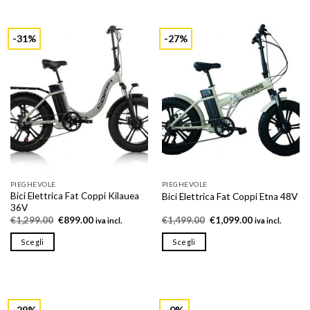
prodotto
ha
più
-31%
-27%
varianti.
Le
opzioni
possono
essere
scelte
nella
pagina
del
prodotto
PIEGHEVOLE
PIEGHEVOLE
Bici Elettrica Fat Coppi Kilauea
Bici Elettrica Fat Coppi Etna 48V
36V
Il
Il
Il
Il
€
1,299.00
€
899.00
€
1,499.00
€
1,099.00
iva incl.
iva incl.
prezzo
prezzo
prezzo
prezzo
originale
attuale
originale
attuale
Scegli
Scegli
era:
è:
era:
è:
€1,299.00.
€899.00.
€1,499.00.
€1,099.00.
Questo
Questo
prodotto
prodotto
ha
ha
più
più
-29%
-0%