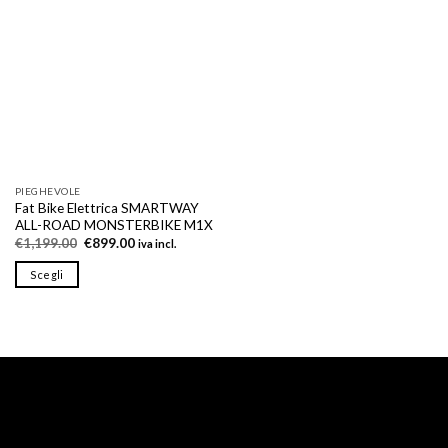
Le
opzioni
possono
essere
scelte
nella
pagina
del
prodotto
PIEGHEVOLE
Fat Bike Elettrica SMARTWAY
ALL-ROAD MONSTERBIKE M1X
Il
Il
€
1,199.00
€
899.00
iva incl.
prezzo
prezzo
originale
attuale
Scegli
era:
è:
€1,199.00.
€899.00.
Questo
prodotto
ha
più
varianti.
Le
opzioni
possono