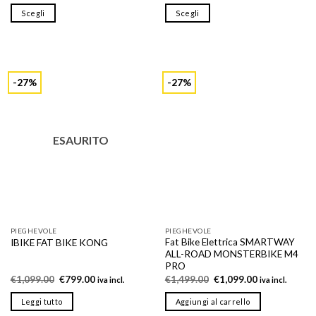
originale
attuale
Scegli
Scegli
era:
è:
€1,199.99.
€1,029.00.
Questo
Questo
prodotto
prodotto
ha
ha
più
più
-27%
-27%
varianti.
varianti.
Le
Le
opzioni
opzioni
possono
possono
ESAURITO
essere
essere
scelte
scelte
nella
nella
pagina
pagina
del
del
prodotto
prodotto
PIEGHEVOLE
PIEGHEVOLE
Fat Bike Elettrica SMARTWAY
IBIKE FAT BIKE KONG
ALL-ROAD MONSTERBIKE M4
PRO
Il
Il
Il
Il
€
1,099.00
€
799.00
€
1,499.00
€
1,099.00
iva incl.
iva incl.
prezzo
prezzo
prezzo
prezzo
originale
attuale
originale
attuale
Leggi tutto
Aggiungi al carrello
era:
è:
era:
è:
€1,099.00.
€799.00.
€1,499.00.
€1,099.00.