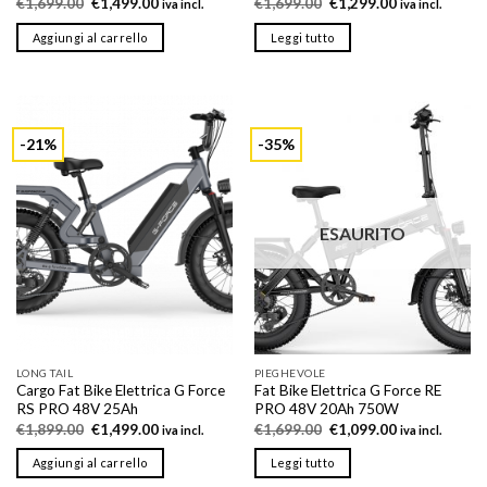
Il
Il
Il
Il
€
1,699.00
€
1,499.00
€
1,699.00
€
1,299.00
iva incl.
iva incl.
prezzo
prezzo
prezzo
prezzo
originale
attuale
originale
attuale
Aggiungi al carrello
Leggi tutto
era:
è:
era:
è:
€1,699.00.
€1,499.00.
€1,699.00.
€1,299.00.
-21%
-35%
ESAURITO
LONG TAIL
PIEGHEVOLE
Cargo Fat Bike Elettrica G Force
Fat Bike Elettrica G Force RE
RS PRO 48V 25Ah
PRO 48V 20Ah 750W
Il
Il
Il
Il
€
1,899.00
€
1,499.00
€
1,699.00
€
1,099.00
iva incl.
iva incl.
prezzo
prezzo
prezzo
prezzo
originale
attuale
originale
attuale
Aggiungi al carrello
Leggi tutto
era:
è:
era:
è:
€1,899.00.
€1,499.00.
€1,699.00.
€1,099.00.