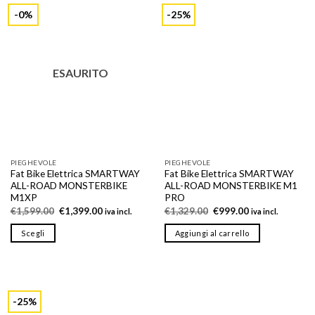
più
-0%
-25%
varianti.
Le
opzioni
possono
ESAURITO
essere
scelte
nella
pagina
del
prodotto
PIEGHEVOLE
PIEGHEVOLE
Fat Bike Elettrica SMARTWAY
Fat Bike Elettrica SMARTWAY
ALL-ROAD MONSTERBIKE
ALL-ROAD MONSTERBIKE M1
M1XP
PRO
Il
Il
Il
Il
€
1,599.00
€
1,399.00
€
1,329.00
€
999.00
iva incl.
iva incl.
prezzo
prezzo
prezzo
prezzo
originale
attuale
originale
attuale
Scegli
Aggiungi al carrello
era:
è:
era:
è:
€1,599.00.
€1,399.00.
€1,329.00.
€999.00.
Questo
prodotto
ha
più
-25%
varianti.