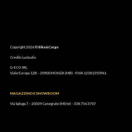
essere
scelte
nella
pagina
del
prodotto
Copyright 2026 ©
Bike&Cargo
Credits
Lastudio
G-ECO SRL
Viale Europa 12B – 20900 MONZA (MB) - P.IVA 12381350961
MAGAZZINO E SHOWROOM
Via Spluga 7 – 20039 Canegrate (MI) tel –
338 756 3707