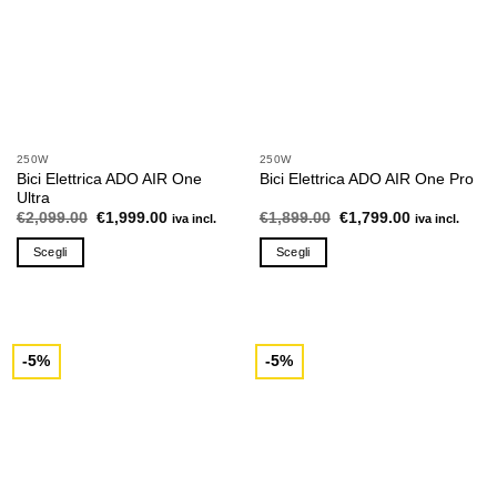
250W
250W
Bici Elettrica ADO AIR One
Bici Elettrica ADO AIR One Pro
Ultra
Il
Il
Il
Il
€
2,099.00
€
1,999.00
€
1,899.00
€
1,799.00
iva incl.
iva incl.
prezzo
prezzo
prezzo
prezzo
originale
attuale
originale
attuale
Scegli
Scegli
era:
è:
era:
è:
€2,099.00.
€1,999.00.
€1,899.00.
€1,799.00.
Questo
Questo
prodotto
prodotto
ha
ha
più
più
-5%
-5%
varianti.
varianti.
Le
Le
opzioni
opzioni
possono
possono
essere
essere
scelte
scelte