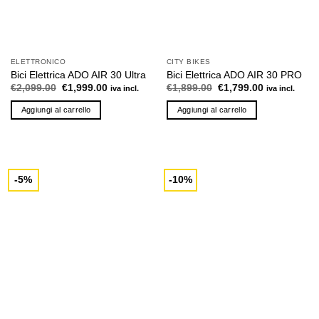
nella
nella
pagina
pagina
del
del
prodotto
prodotto
ELETTRONICO
CITY BIKES
Bici Elettrica ADO AIR 30 Ultra
Bici Elettrica ADO AIR 30 PRO
Il
Il
Il
Il
€
2,099.00
€
1,999.00
€
1,899.00
€
1,799.00
iva incl.
iva incl.
prezzo
prezzo
prezzo
prezzo
originale
attuale
originale
attuale
Aggiungi al carrello
Aggiungi al carrello
era:
è:
era:
è:
€2,099.00.
€1,999.00.
€1,899.00.
€1,799.00.
-5%
-10%