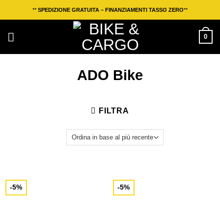
Salta
**
SPEDIZIONE GRATUITA – FINANZIAMENTI TASSO ZERO
**
ai
contenuti
0
ADO Bike
FILTRA
-5%
-5%