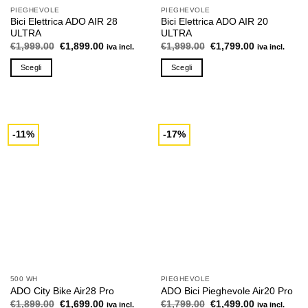
PIEGHEVOLE
PIEGHEVOLE
Bici Elettrica ADO AIR 28
Bici Elettrica ADO AIR 20
ULTRA
ULTRA
Il
Il
Il
Il
€
1,999.00
€
1,899.00
€
1,999.00
€
1,799.00
iva incl.
iva incl.
prezzo
prezzo
prezzo
prezzo
originale
attuale
originale
attuale
Scegli
Scegli
era:
è:
era:
è:
€1,999.00.
€1,899.00.
€1,999.00.
€1,799.00.
Questo
Questo
prodotto
prodotto
ha
ha
più
più
-11%
-17%
varianti.
varianti.
Le
Le
opzioni
opzioni
possono
possono
essere
essere
scelte
scelte
nella
nella
pagina
pagina
del
del
prodotto
prodotto
500 WH
PIEGHEVOLE
ADO City Bike Air28 Pro
ADO Bici Pieghevole Air20 Pro
Il
Il
Il
Il
€
1,899.00
€
1,699.00
€
1,799.00
€
1,499.00
iva incl.
iva incl.