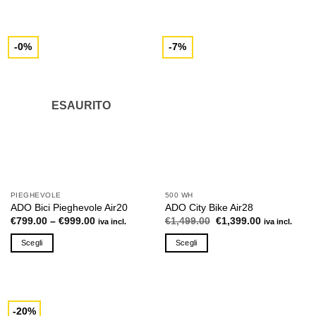
prodotto
prodotto
ha
ha
più
più
-0%
-7%
varianti.
varianti.
Le
Le
opzioni
opzioni
possono
possono
ESAURITO
essere
essere
scelte
scelte
nella
nella
pagina
pagina
del
del
prodotto
prodotto
PIEGHEVOLE
500 WH
ADO Bici Pieghevole Air20
ADO City Bike Air28
Il
Il
€
799.00
–
€
999.00
€
1,499.00
€
1,399.00
iva incl.
iva incl.
prezzo
prezzo
originale
attuale
Scegli
Scegli
era:
è:
€1,499.00.
€1,399.00.
Questo
Questo
prodotto
prodotto
ha
ha
più
più
-20%