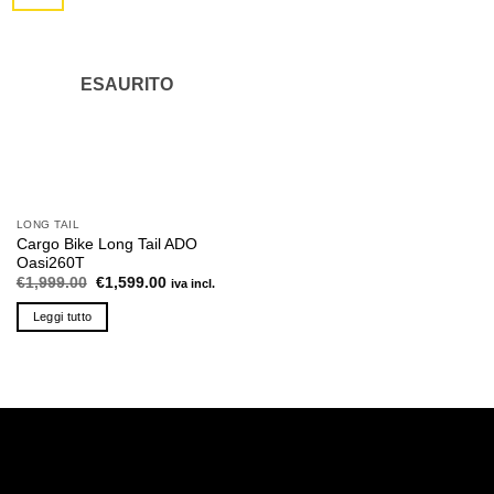
varianti.
varianti.
Le
Le
opzioni
opzioni
possono
possono
ESAURITO
essere
essere
scelte
scelte
nella
nella
pagina
pagina
del
del
prodotto
prodotto
LONG TAIL
Cargo Bike Long Tail ADO
Oasi260T
Il
Il
€
1,999.00
€
1,599.00
iva incl.
prezzo
prezzo
originale
attuale
Leggi tutto
era:
è:
€1,999.00.
€1,599.00.