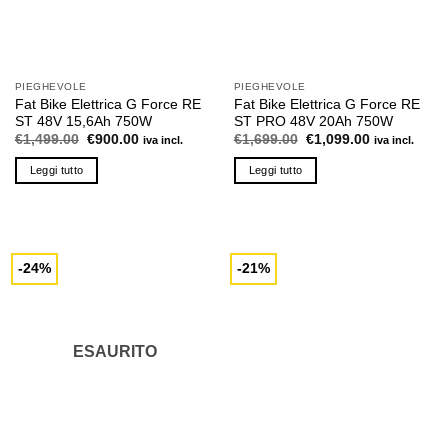
nella
nella
pagina
pagina
del
del
prodotto
prodotto
PIEGHEVOLE
PIEGHEVOLE
Fat Bike Elettrica G Force RE
Fat Bike Elettrica G Force RE
ST 48V 15,6Ah 750W
ST PRO 48V 20Ah 750W
Il
Il
Il
Il
€
1,499.00
€
900.00
€
1,699.00
€
1,099.00
iva incl.
iva incl.
prezzo
prezzo
prezzo
prezzo
originale
attuale
originale
attuale
Leggi tutto
Leggi tutto
era:
è:
era:
è:
€1,499.00.
€900.00.
€1,699.00.
€1,099.00.
-24%
-21%
ESAURITO