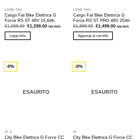
LONG TAIL
LONG TAIL
Cargo Fat Bike Elettrica G
Cargo Fat Bike Elettrica G
Force RS ST 48V 15,6Ah
Force RS ST PRO 48V 25Ah
Il
Il
Il
Il
€
1,699.00
€
1,299.00
€
1,899.00
€
1,499.00
iva incl.
iva incl.
prezzo
prezzo
prezzo
prezzo
originale
attuale
originale
attuale
Leggi tutto
Aggiungi al carrello
era:
è:
era:
è:
€1,699.00.
€1,299.00.
€1,899.00.
€1,499.00.
-0%
-0%
ESAURITO
ESAURITO
27.5
27
City Bike Elettrica G Force CC
City Bike Elettrica G Force CC