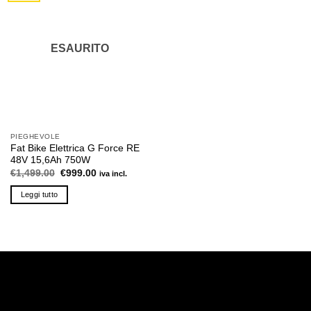
Le
Le
opzioni
opzioni
possono
possono
ESAURITO
essere
essere
scelte
scelte
nella
nella
pagina
pagina
del
del
prodotto
prodotto
PIEGHEVOLE
Fat Bike Elettrica G Force RE
48V 15,6Ah 750W
Il
Il
€
1,499.00
€
999.00
iva incl.
prezzo
prezzo
originale
attuale
Leggi tutto
era:
è:
€1,499.00.
€999.00.