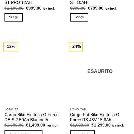
ST PRO 12AH
ST 10AH
Il
Il
Il
Il
€
1,199.00
€
999.00
€
999.00
€
799.00
iva incl.
iva incl.
prezzo
prezzo
prezzo
prezzo
originale
attuale
originale
attuale
Scegli
Scegli
era:
è:
era:
è:
€1,199.00.
€999.00.
€999.00.
€799.00.
Questo
Questo
prodotto
prodotto
ha
ha
più
più
-12%
-24%
varianti.
varianti.
Le
Le
opzioni
opzioni
possono
possono
ESAURITO
essere
essere
scelte
scelte
nella
nella
pagina
pagina
del
del
prodotto
prodotto
LONG TAIL
LONG TAIL
Cargo Bike Elettrica G Force
Cargo Fat Bike Elettrica G
DE-S 2 50Ah Bluetooth
Force RS 48V 15,6Ah
Il
Il
Il
Il
€
1,699.00
€
1,499.00
€
1,699.00
€
1,299.00
iva incl.
iva incl.
prezzo
prezzo
prezzo
prezzo
originale
attuale
originale
attuale