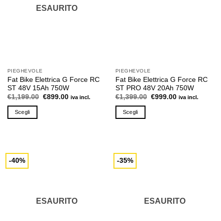
ESAURITO
PIEGHEVOLE
PIEGHEVOLE
Fat Bike Elettrica G Force RC
Fat Bike Elettrica G Force RC
ST 48V 15Ah 750W
ST PRO 48V 20Ah 750W
Il
Il
Il
Il
€
1,199.00
€
899.00
€
1,399.00
€
999.00
iva incl.
iva incl.
prezzo
prezzo
prezzo
prezzo
originale
attuale
originale
attuale
Scegli
Scegli
era:
è:
era:
è:
€1,199.00.
€899.00.
€1,399.00.
€999.00.
Questo
Questo
prodotto
prodotto
ha
ha
più
più
-40%
-35%
varianti.
varianti.
Le
Le
opzioni
opzioni
possono
possono
ESAURITO
ESAURITO
essere
essere
scelte
scelte