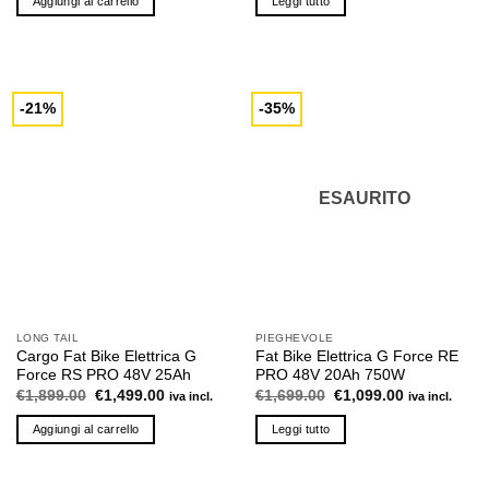
Aggiungi al carrello
Leggi tutto
era:
è:
era:
è:
€1,699.00.
€1,499.00.
€1,699.00.
€1,299.00.
-21%
-35%
ESAURITO
LONG TAIL
PIEGHEVOLE
Cargo Fat Bike Elettrica G
Fat Bike Elettrica G Force RE
Force RS PRO 48V 25Ah
PRO 48V 20Ah 750W
Il
Il
Il
Il
€
1,899.00
€
1,499.00
€
1,699.00
€
1,099.00
iva incl.
iva incl.
prezzo
prezzo
prezzo
prezzo
originale
attuale
originale
attuale
Aggiungi al carrello
Leggi tutto
era:
è:
era:
è:
€1,899.00.
€1,499.00.
€1,699.00.
€1,099.00.