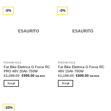
-0%
-0%
ESAURITO
ESAURITO
PIEGHEVOLE
PIEGHEVOLE
Fat Bike Elettrica G Force RC
Fat Bike Elettrica G Force RC
PRO 48V 20Ah 750W
48V 15Ah 750W
Il
Il
Il
Il
€
1,399.00
€
999.00
€
1,199.00
€
899.00
iva incl.
iva incl.
prezzo
prezzo
prezzo
prezzo
originale
attuale
originale
attuale
Scegli
Scegli
era:
è:
era:
è:
€1,399.00.
€999.00.
€1,199.00.
€899.00.
Questo
Questo
prodotto
prodotto
ha
ha
più
più
-33%
varianti.
varianti.