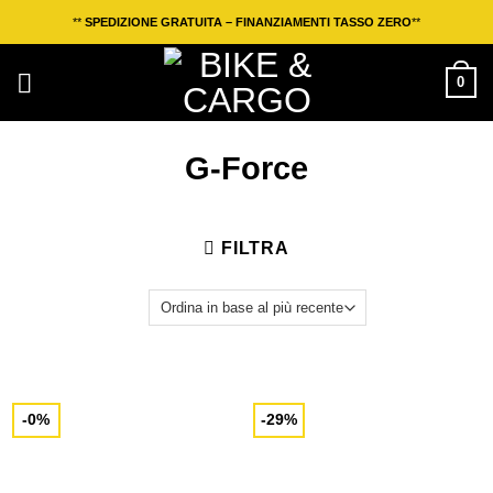
Salta
**
SPEDIZIONE GRATUITA – FINANZIAMENTI TASSO ZERO
**
ai
contenuti
0
G-Force
FILTRA
-0%
-29%