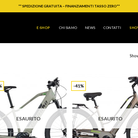
**
SPEDIZIONE GRATUITA – FINANZIAMENTI TASSO ZERO
**
E-SHOP
CHI SIAMO
NEWS
CONTATTI
SH
Show
%
-41%
ESAURITO
ESAURITO