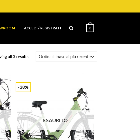
OWROOM
ACCEDI / REGISTRATI
0
ing all 3 results
-38%
ESAURITO