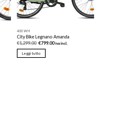
400 WH
City Bike Legnano Amanda
Il
Il
€
1,299.00
€
799.00
iva incl.
prezzo
prezzo
originale
attuale
Leggi tutto
era:
è:
€1,299.00.
€799.00.