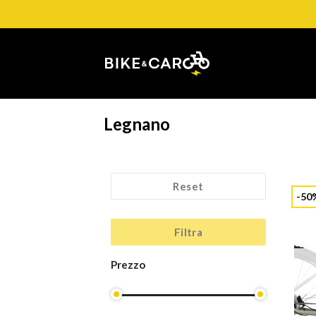
Salta
ai
contenuti
Legnano
Reset
-50
Filtra
Prezzo