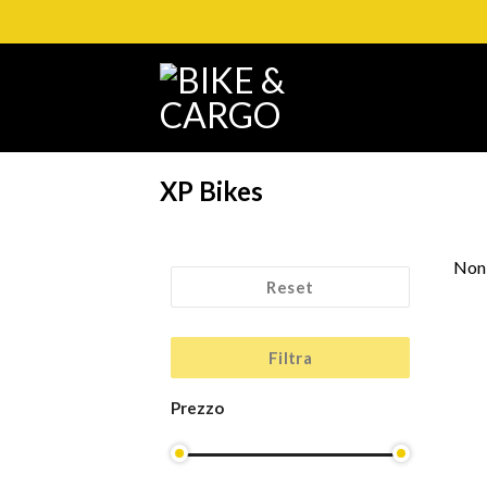
Salta
ai
contenuti
XP Bikes
Non 
Reset
Filtra
Prezzo