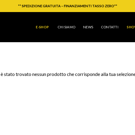
**
SPEDIZIONE GRATUITA – FINANZIAMENTI TASSO ZERO
**
E-SHOP
CHI SIAMO
NEWS
CONTATTI
SH
è stato trovato nessun prodotto che corrisponde alla tua selezione