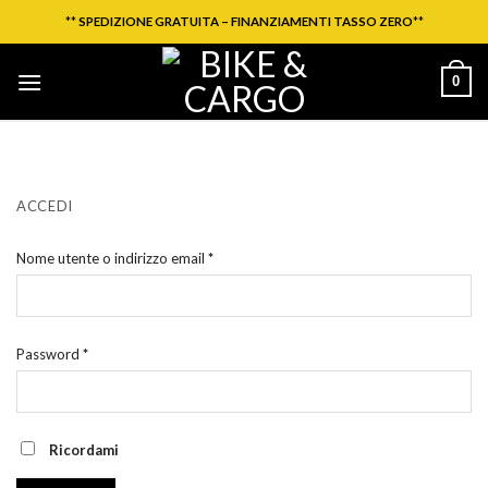
Salta
**
SPEDIZIONE GRATUITA – FINANZIAMENTI TASSO ZERO
**
ai
contenuti
0
ACCEDI
Nome utente o indirizzo email
*
Password
*
Ricordami