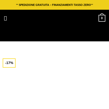
Salta
**
SPEDIZIONE GRATUITA – FINANZIAMENTI TASSO ZERO
**
ai
contenuti
0
-17%