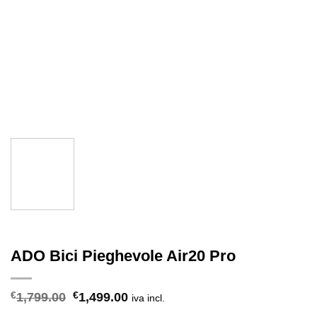
ADO Bici Pieghevole Air20 Pro
Il
Il
€
1,799.00
€
1,499.00
iva incl.
prezzo
prezzo