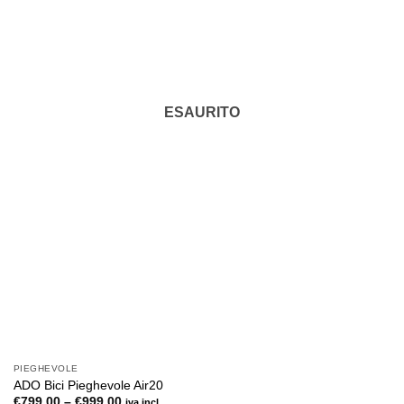
ESAURITO
PIEGHEVOLE
ADO Bici Pieghevole Air20
€
799.00
–
€
999.00
iva incl.