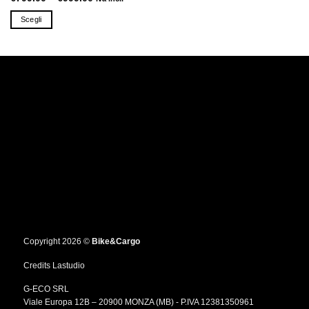
Scegli
Questo
prodotto
ha
più
varianti.
Le
opzioni
possono
essere
scelte
nella
pagina
del
prodotto
Copyright 2026 ©
Bike&Cargo
Credits
Lastudio
G-ECO SRL
Viale Europa 12B – 20900 MONZA (MB) - P.IVA 12381350961