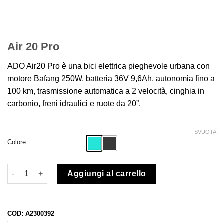
originale
attuale
era:
è:
€1,799.00.
€1,499.00.
Air 20 Pro
ADO Air20 Pro è una bici elettrica pieghevole urbana con
motore Bafang 250W, batteria 36V 9,6Ah, autonomia fino a
100 km, trasmissione automatica a 2 velocità, cinghia in
carbonio, freni idraulici e ruote da 20”.
SVUOTA
Colore
ADO Bici Pieghevole Air20 Pro quantità
Aggiungi al carrello
COD:
A2300392