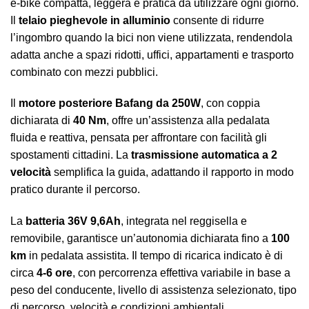
e-bike compatta, leggera e pratica da utilizzare ogni giorno.
Il
telaio pieghevole in alluminio
consente di ridurre
l’ingombro quando la bici non viene utilizzata, rendendola
adatta anche a spazi ridotti, uffici, appartamenti e trasporto
combinato con mezzi pubblici.
Il
motore posteriore Bafang da 250W
, con coppia
dichiarata di
40 Nm
, offre un’assistenza alla pedalata
fluida e reattiva, pensata per affrontare con facilità gli
spostamenti cittadini. La
trasmissione automatica a 2
velocità
semplifica la guida, adattando il rapporto in modo
pratico durante il percorso.
La
batteria 36V 9,6Ah
, integrata nel reggisella e
removibile, garantisce un’autonomia dichiarata fino a
100
km
in pedalata assistita. Il tempo di ricarica indicato è di
circa
4-6 ore
, con percorrenza effettiva variabile in base a
peso del conducente, livello di assistenza selezionato, tipo
di percorso, velocità e condizioni ambientali.