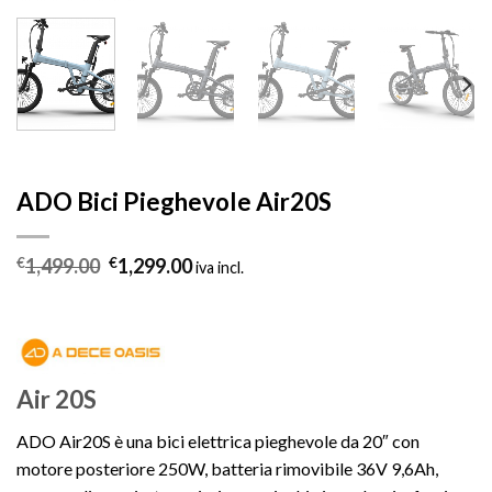
ADO Bici Pieghevole Air20S
Il
Il
€
1,499.00
€
1,299.00
iva incl.
prezzo
prezzo
originale
attuale
era:
è:
€1,499.00.
€1,299.00.
Air 20S
ADO Air20S è una bici elettrica pieghevole da 20″ con
motore posteriore 250W, batteria rimovibile 36V 9,6Ah,