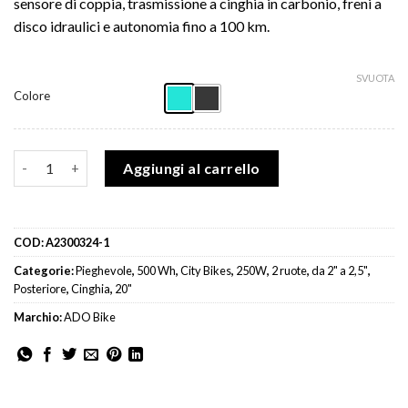
sensore di coppia, trasmissione a cinghia in carbonio, freni a
disco idraulici e autonomia fino a 100 km.
SVUOTA
Colore
ADO Bici Pieghevole Air20S quantità
Aggiungi al carrello
COD:
A2300324-1
Categorie:
Pieghevole
,
500 Wh
,
City Bikes
,
250W
,
2 ruote
,
da 2" a 2,5"
,
Posteriore
,
Cinghia
,
20"
Marchio:
ADO Bike