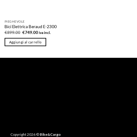
PIEGHEVOLE
Bici Elettrica Beraud E-2300
Il
Il
€
899.00
€
749.00
iva incl.
prezzo
prezzo
originale
attuale
Aggiungi al carrello
era:
è:
€899.00.
€749.00.
Copyright 2026 ©
Bike&Cargo