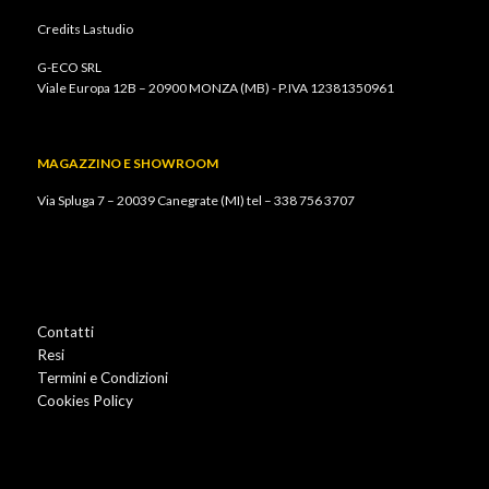
Credits
Lastudio
G-ECO SRL
Viale Europa 12B – 20900 MONZA (MB) - P.IVA 12381350961
MAGAZZINO E SHOWROOM
Via Spluga 7 – 20039 Canegrate (MI) tel –
338 756 3707
Contatti
Resi
Termini e Condizioni
Cookies Policy