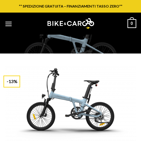
Salta
**
SPEDIZIONE GRATUITA – FINANZIAMENTI TASSO ZERO
**
ai
contenuti
0
-13%