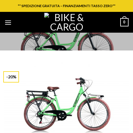
Salta
**
SPEDIZIONE GRATUITA – FINANZIAMENTI TASSO ZERO
**
ai
contenuti
0
-20%