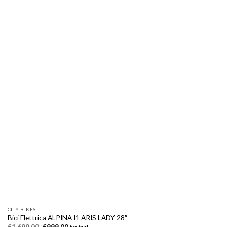
CITY BIKES
Bici Elettrica ALPINA I1 ARIS LADY 28″
Il
Il