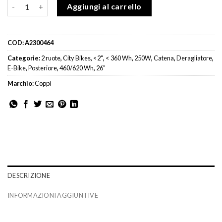
Bici Elettrica Coppi Crocetta quantità
Aggiungi al carrello
COD:
A2300464
Categorie:
2 ruote
,
City Bikes
,
<2"
,
< 360 Wh
,
250W
,
Catena
,
Deragliatore
,
E-Bike
,
Posteriore
,
460/620 Wh
,
26"
Marchio:
Coppi
DESCRIZIONE
INFORMAZIONI AGGIUNTIVE