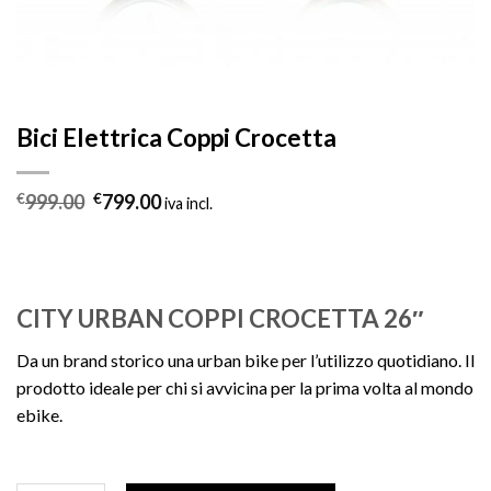
Bici Elettrica Coppi Crocetta
Il
Il
€
999.00
€
799.00
iva incl.
prezzo
prezzo
originale
attuale
era:
è:
€999.00.
€799.00.
CITY URBAN COPPI CROCETTA 26″
Da un brand storico una urban bike per l’utilizzo quotidiano. Il
prodotto ideale per chi si avvicina per la prima volta al mondo
ebike.