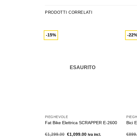
PRODOTTI CORRELATI
-15%
-22
ESAURITO
PIEGHEVOLE
PIEG
Fat Bike Elettrica SCRAPPER E-2600
Bici 
Il
Il
€
1,299.00
€
1,099.00
€
899
iva incl.