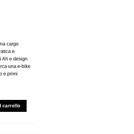
0.
na cargo
ratica e
5 Ah e design
erca una e-bike
ro e primi
Neo 1000 S-VIBE quantità
 carrello