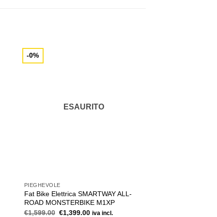
-0%
-50%
ESAURITO
PIEGHEVOLE
500 WH
Fat Bike Elettrica SMARTWAY ALL-
Mountain Bike Elettr
ROAD MONSTERBIKE M1XP
DENVER
Il
Il
Il
Il
€
1,599.00
€
1,399.00
€
1,399.00
€
699.00
iva incl.