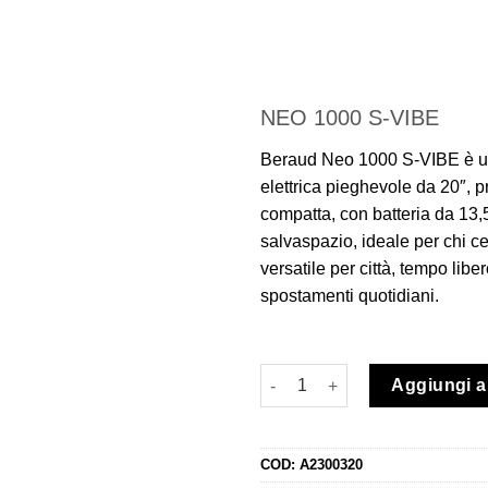
prezzo
prezzo
originale
attuale
era:
è:
€1,199.00.
€799.0
NEO 1000 S-VIBE
Beraud Neo 1000 S-VIBE è u
elettrica pieghevole da 20″, p
compatta, con batteria da 13,
salvaspazio, ideale per chi c
versatile per città, tempo libe
spostamenti quotidiani.
Cargo Elettrica Pieghevole Beraud 
Aggiungi al
COD:
A2300320