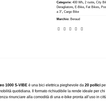
Categorie:
400 Wh
,
2 ruote
,
City Bi
Deragliatore
,
E-Bike
,
Fat Bikes
,
Pos
a 3"
,
Cargo Bike
Marchio:
Beraud
Neo 1000 S-VIBE
è una bici elettrica pieghevole da
20 pollici
pen
mobilità quotidiana. Il formato richiudibile la rende ideale per ch
 senza rinunciare alla comodità di una e-bike pronta all’uso in citt