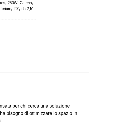
kes
,
250W
,
Catena
,
teriore
,
20"
,
da 2,5"
sata per chi cerca una soluzione
i ha bisogno di ottimizzare lo spazio in
à.