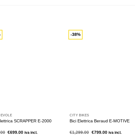
%
-38%
HEVOLE
CITY BIKES
Elettrica SCRAPPER E-2000
Bici Elettrica Beraud E-MOTIVE
Il
Il
Il
Il
.00
€
699.00
€
1,299.00
€
799.00
iva incl.
iva incl.