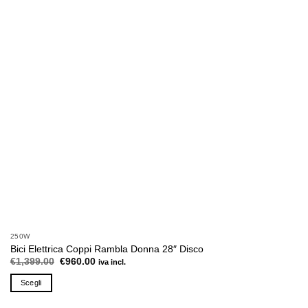
250W
Bici Elettrica Coppi Rambla Donna 28″ Disco
Il
Il
€
1,399.00
€
960.00
iva incl.
prezzo
prezzo
originale
attuale
Scegli
era:
è:
€1,399.00.
€960.00.
Questo