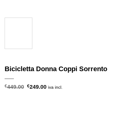
Bicicletta Donna Coppi Sorrento
Il
Il
€
449.00
€
249.00
iva incl.
prezzo
prezzo
originale
attuale
era:
è:
€449.00.
€249.00.