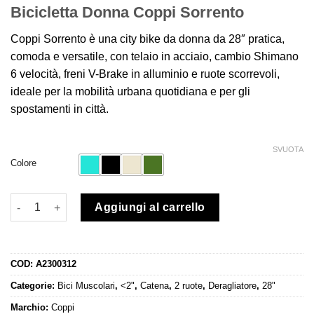
Bicicletta Donna Coppi Sorrento
Coppi Sorrento è una city bike da donna da 28″ pratica,
comoda e versatile, con telaio in acciaio, cambio Shimano
6 velocità, freni V-Brake in alluminio e ruote scorrevoli,
ideale per la mobilità urbana quotidiana e per gli
spostamenti in città.
SVUOTA
Colore
Bicicletta Donna Coppi Sorrento quantità
Aggiungi al carrello
COD:
A2300312
Categorie:
Bici Muscolari
,
<2"
,
Catena
,
2 ruote
,
Deragliatore
,
28"
Marchio:
Coppi