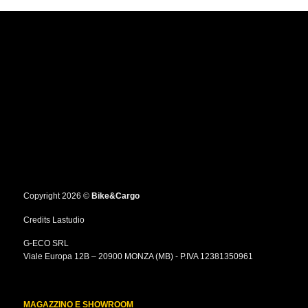
prodotto
ha
più
varianti.
Le
opzioni
possono
essere
scelte
nella
pagina
del
prodotto
Copyright 2026 ©
Bike&Cargo
Credits
Lastudio
G-ECO SRL
Viale Europa 12B – 20900 MONZA (MB) - P.IVA 12381350961
MAGAZZINO E SHOWROOM