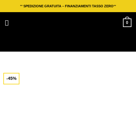
Salta
**
SPEDIZIONE GRATUITA – FINANZIAMENTI TASSO ZERO
**
ai
contenuti
0
-45%