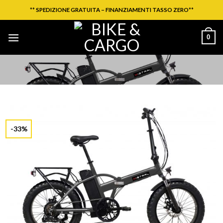
Salta
**
SPEDIZIONE GRATUITA – FINANZIAMENTI TASSO ZERO
**
ai
contenuti
0
-33%