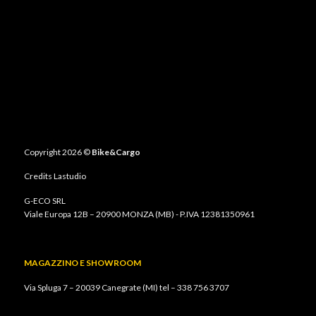
Copyright 2026 ©
Bike&Cargo
Credits
Lastudio
G-ECO SRL
Viale Europa 12B – 20900 MONZA (MB) - P.IVA 12381350961
MAGAZZINO E SHOWROOM
Via Spluga 7 – 20039 Canegrate (MI) tel –
338 756 3707