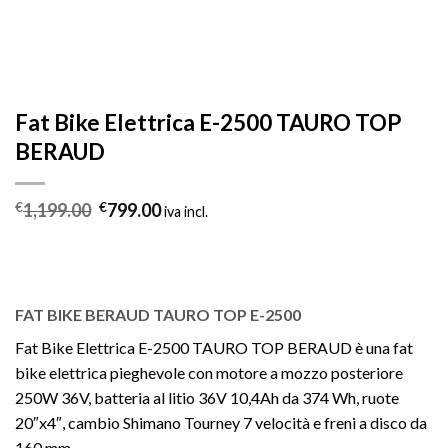
Fat Bike Elettrica E-2500 TAURO TOP
BERAUD
Il
Il
€
1,199.00
€
799.00
iva incl.
prezzo
prezzo
originale
attuale
era:
è:
€1,199.00.
€799.00.
FAT BIKE BERAUD TAURO TOP E-2500
Fat Bike Elettrica E-2500 TAURO TOP BERAUD è una fat
bike elettrica pieghevole con motore a mozzo posteriore
250W 36V, batteria al litio 36V 10,4Ah da 374 Wh, ruote
20″x4″, cambio Shimano Tourney 7 velocità e freni a disco da
160 mm.