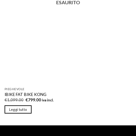
ESAURITO
PIEGHEVOLE
IBIKE FAT BIKE KONG
Il
Il
€
1,099.00
€
799.00
iva incl.
prezzo
prezzo
originale
attuale
Leggi tutto
era:
è:
€1,099.00.
€799.00.