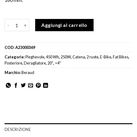
Fat Bike Elettrica E-2500 TAURO TOP BERAUD quantità
Aggiungi al carrello
COD:
A23000369
Categorie:
Pieghevole
,
450 Wh
,
250W
,
Catena
,
2 ruote
,
E-Bike
,
Fat Bikes
,
Posteriore
,
Deragliatore
,
20"
,
>4"
Marchio:
Beraud
DESCRIZIONE