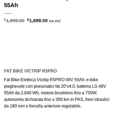
55Ah
Il
Il
€
1,999.00
€
1,699.00
iva incl.
prezzo
prezzo
originale
attuale
era:
è:
€1,999.00.
€1,699.00.
FAT BIKE VICTRIP R5PRO
Fat Bike Elettrica Victrip R5PRO 48V 55Ah: e-bike
pieghevole con pneumatici fat 20”x4.0, batteria LG 48V
55Ah da 2.640 Wh, motore brushless fino a 750W,
autonomia dichiarata fino a 300 km in PAS, freni idraulici
da 180 mm e forcella anteriore regolabile.