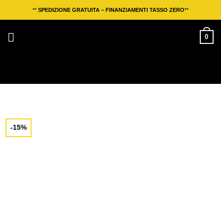
Salta
**
SPEDIZIONE GRATUITA – FINANZIAMENTI TASSO ZERO
**
ai
contenuti
0
-15%