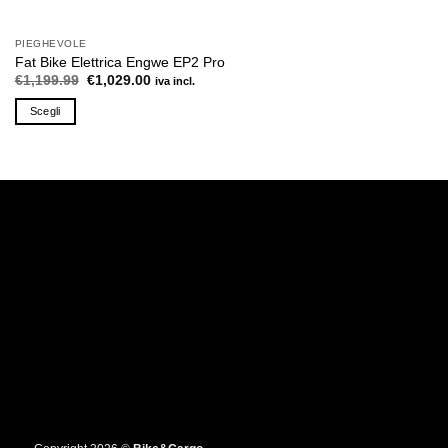
PIEGHEVOLE
Fat Bike Elettrica Engwe EP2 Pro
Il
Il
€
1,199.99
€
1,029.00
iva incl.
prezzo
prezzo
originale
attuale
Scegli
era:
è:
€1,199.99.
€1,029.00.
Questo
prodotto
ha
più
varianti.
Le
opzioni
possono
essere
scelte
nella
pagina
del
prodotto