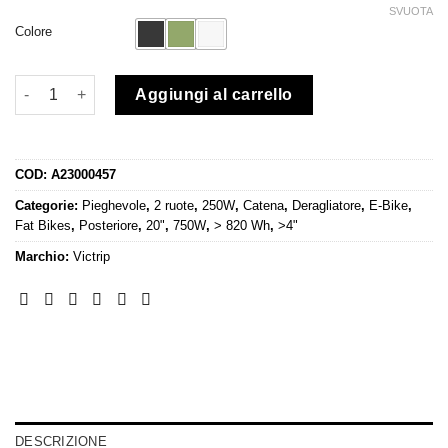
SVUOTA
Colore
Fat Bike Elettrica Victrip R5PRO 48V 55Ah quantità
Aggiungi al carrello
COD:
A23000457
Categorie:
Pieghevole
,
2 ruote
,
250W
,
Catena
,
Deragliatore
,
E-Bike
,
Fat Bikes
,
Posteriore
,
20"
,
750W
,
> 820 Wh
,
>4"
Marchio:
Victrip
DESCRIZIONE