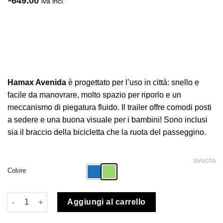
649.00
iva incl.
Hamax Avenida
è progettato per l’uso in città: snello e
facile da manovrare, molto spazio per riporlo e un
meccanismo di piegatura fluido. Il trailer offre comodi posti
a sedere e una buona visuale per i bambini! Sono inclusi
sia il braccio della bicicletta che la ruota del passeggino.
SVUOTA
Colore
Hamax Avenida rimorchio bici bambino doppio quantità
Aggiungi al carrello