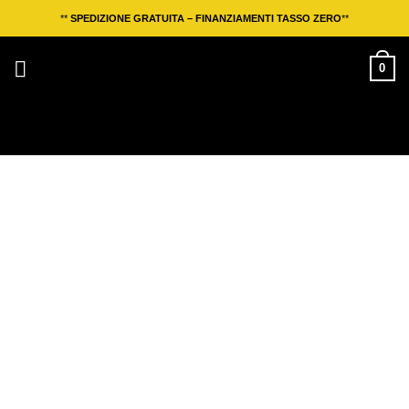
Salta
**
SPEDIZIONE GRATUITA – FINANZIAMENTI TASSO ZERO
**
ai
contenuti
0