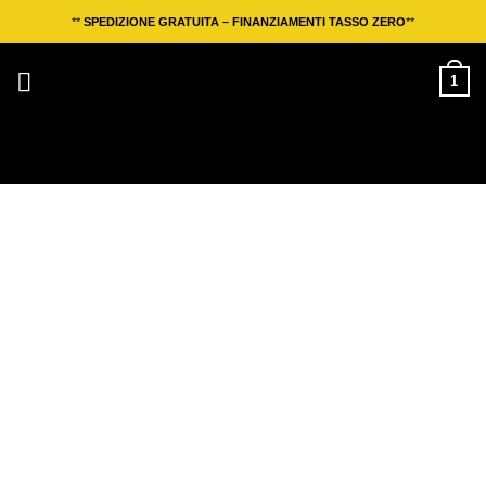
Salta
**
SPEDIZIONE GRATUITA – FINANZIAMENTI TASSO ZERO
**
ai
contenuti
1