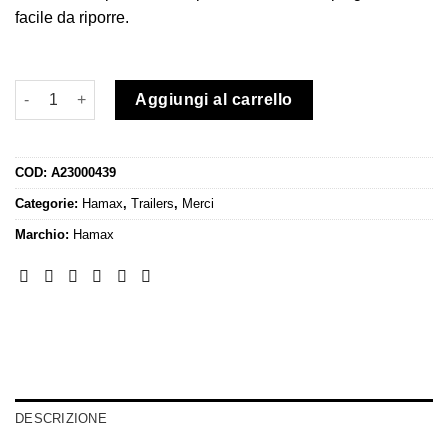
facile da riporre.
Hamax Ventura Plus Cargo Bike Trailer quantità
Aggiungi al carrello
COD:
A23000439
Categorie:
Hamax
,
Trailers
,
Merci
Marchio:
Hamax
DESCRIZIONE