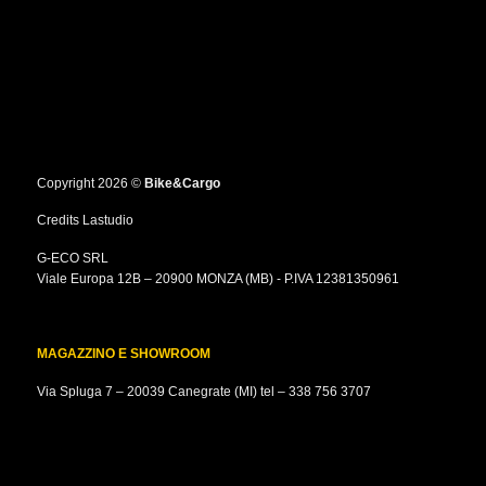
possono
essere
scelte
nella
pagina
del
prodotto
Copyright 2026 ©
Bike&Cargo
Credits
Lastudio
G-ECO SRL
Viale Europa 12B – 20900 MONZA (MB) - P.IVA 12381350961
MAGAZZINO E SHOWROOM
Via Spluga 7 – 20039 Canegrate (MI) tel –
338 756 3707