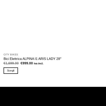
CITY BIKES
Bici Elettrica ALPINA I1 ARIS LADY 28″
Il
Il
€
1,699.00
€
999.00
iva incl.
prezzo
prezzo
originale
attuale
Scegli
era:
è:
€1,699.00.
€999.00.
Questo
prodotto
ha
più
varianti.
Le
opzioni