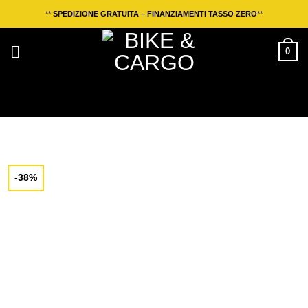
Salta
**
SPEDIZIONE GRATUITA – FINANZIAMENTI TASSO ZERO
**
ai
contenuti
0
-38%