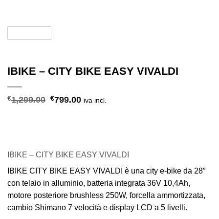
IBIKE – CITY BIKE EASY VIVALDI
Il
Il
€
1,299.00
€
799.00
iva incl.
prezzo
prezzo
originale
attuale
era:
è:
€1,299.00.
€799.00.
IBIKE – CITY BIKE EASY VIVALDI
IBIKE CITY BIKE EASY VIVALDI è una city e-bike da 28″
con telaio in alluminio, batteria integrata 36V 10,4Ah,
motore posteriore brushless 250W, forcella ammortizzata,
cambio Shimano 7 velocità e display LCD a 5 livelli.