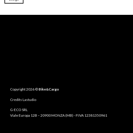
era:
è:
€1,399.00.
€899.00.
Questo
prodotto
ha
più
varianti.
Le
opzioni
possono
essere
scelte
nella
pagina
del
prodotto
Copyright 2026 ©
Bike&Cargo
Credits
Lastudio
G-ECO SRL
Viale Europa 12B – 20900 MONZA (MB) - P.IVA 12381350961