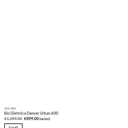
500 WH
Bici Elettrica Denver Urban 600
Il
Il
€
1,399.00
€
899.00
iva incl.
prezzo
prezzo
originale
attuale
Scegli