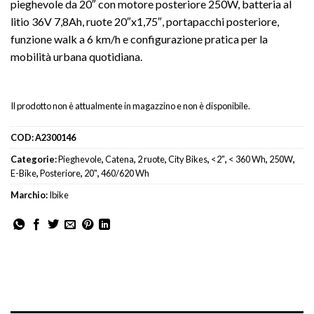
pieghevole da 20″ con motore posteriore 250W, batteria al
litio 36V 7,8Ah, ruote 20″x1,75″, portapacchi posteriore,
funzione walk a 6 km/h e configurazione pratica per la
mobilità urbana quotidiana.
Il prodotto non è attualmente in magazzino e non è disponibile.
COD:
A2300146
Categorie:
Pieghevole
,
Catena
,
2 ruote
,
City Bikes
,
<2"
,
< 360 Wh
,
250W
,
E-Bike
,
Posteriore
,
20"
,
460/620 Wh
Marchio:
Ibike