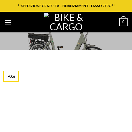
Salta
**
SPEDIZIONE GRATUITA – FINANZIAMENTI TASSO ZERO
**
ai
contenuti
0
-0%