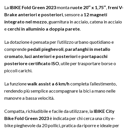
La
IBIKE Fold Green 2023
monta
ruote 20″ x 1,75″
,
freni V-
Brake anteriori e posteriori
, sensore a
12 magneti
integrato nel mozzo
, guarnitura in acciaio, catena in acciaio
e
cerchi in alluminio a doppia parete
.
La dotazione è pensata per l’utilizzo urbano quotidiano e
comprende
pedali pieghevoli
,
parafanghi in metallo
cromato
,
luci anteriori e posteriori
e
portapacchi
posteriore certificato ISO
, utile per trasportare borse o
piccoli carichi.
La funzione
walk assist a 6 km/h
completa l’allestimento,
rendendo più semplice accompagnare la bici a mano nelle
manovre a bassa velocità.
Compatta, richiudibile e facile da utilizzare, la
IBIKE City
Bike Fold Green 2023
è indicata per chi cerca una city e-
bike pieghevole da 20 pollici, pratica da riporre e ideale per