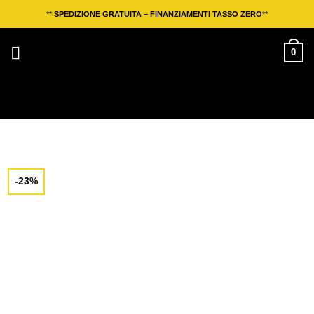
Salta
**
SPEDIZIONE GRATUITA – FINANZIAMENTI TASSO ZERO
**
ai
contenuti
0
-23%