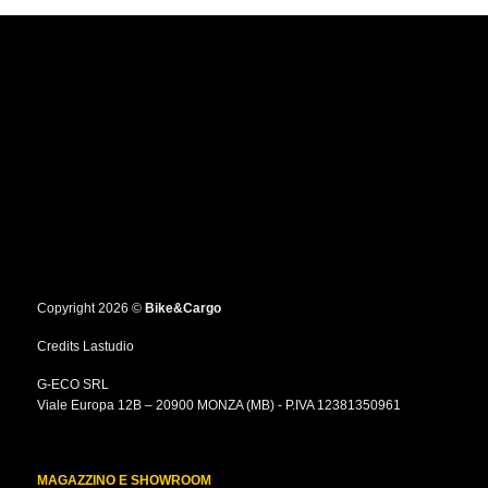
ha
più
varianti.
Le
opzioni
possono
essere
scelte
nella
pagina
del
prodotto
Copyright 2026 ©
Bike&Cargo
Credits
Lastudio
G-ECO SRL
Viale Europa 12B – 20900 MONZA (MB) - P.IVA 12381350961
MAGAZZINO E SHOWROOM