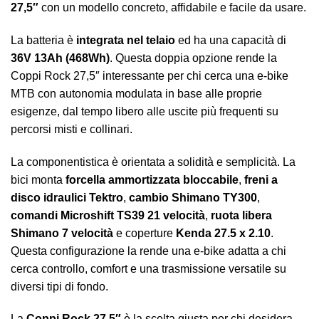
27,5″
con un modello concreto, affidabile e facile da usare.
La batteria è
integrata nel telaio
ed ha una capacità di
36V 13Ah (468Wh)
. Questa doppia opzione rende la
Coppi Rock 27,5″ interessante per chi cerca una e-bike
MTB con autonomia modulata in base alle proprie
esigenze, dal tempo libero alle uscite più frequenti su
percorsi misti e collinari.
La componentistica è orientata a solidità e semplicità. La
bici monta
forcella ammortizzata bloccabile
,
freni a
disco idraulici Tektro
,
cambio Shimano TY300
,
comandi Microshift TS39 21 velocità
,
ruota libera
Shimano 7 velocità
e coperture
Kenda 27.5 x 2.10
.
Questa configurazione la rende una e-bike adatta a chi
cerca controllo, comfort e una trasmissione versatile su
diversi tipi di fondo.
La
Coppi Rock 27,5″
è la scelta giusta per chi desidera