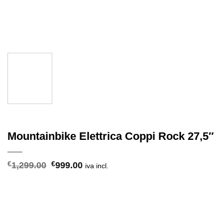
Mountainbike Elettrica Coppi Rock 27,5″
Il
Il
€
1,299.00
€
999.00
iva incl.
prezzo
prezzo
originale
attuale
era:
è:
€1,299.00.
€999.00.