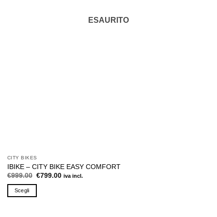
ESAURITO
CITY BIKES
IBIKE – CITY BIKE EASY COMFORT
Il
Il
€
999.00
€
799.00
iva incl.
prezzo
prezzo
originale
attuale
Scegli
era:
è:
€999.00.
€799.00.
Questo
prodotto