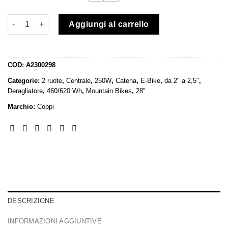
Mountainbike Elettrica Coppi Rock 27,5" quantità
Aggiungi al carrello
COD:
A2300298
Categorie:
2 ruote
,
Centrale
,
250W
,
Catena
,
E-Bike
,
da 2" a 2,5"
,
Deragliatore
,
460/620 Wh
,
Mountain Bikes
,
28"
Marchio:
Coppi
DESCRIZIONE
INFORMAZIONI AGGIUNTIVE